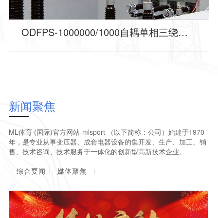
ODFPS-1000000/1000自耦单相三绕组无励磁电力变压器
新闻聚焦
ML体育·(国际)官方网站-mlsport （以下简称：公司）始建于1970
年，是专业从事变压器、成套电器设备的集开发、生产、加工、销
售、技术咨询、技术服务于一体化的创新型高新技术企业。
综合要闻
媒体聚焦