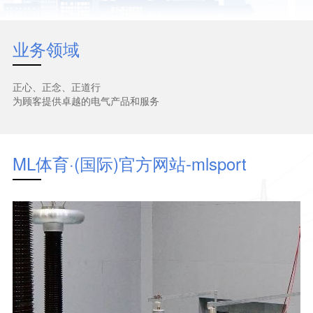
业务领域
正心、正念、正道行
为顾客提供卓越的电气产品和服务
ML体育·(国际)官方网站-mlsport