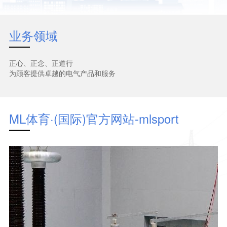
业务领域
正心、正念、正道行
为顾客提供卓越的电气产品和服务
ML体育·(国际)官方网站-mlsport