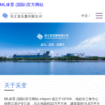
ML体育·(国际)官方网站
中文
/
关于吴变
ML体育·(国际)官方网站-mlsport 成立于1970年，地处长三角中心
地带江浙沪交汇处，总占地面积22万平方米，建筑面积15.8万平方