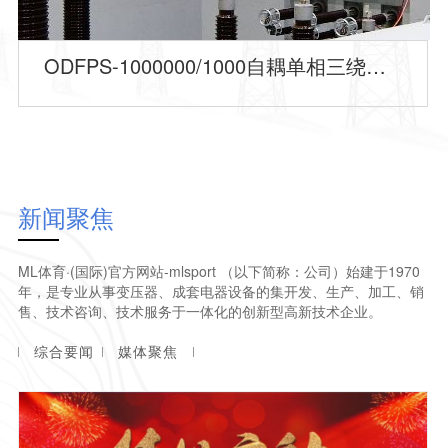
ODFPS-1000000/1000自耦单相三绕组无励磁电力变压器
新闻聚焦
ML体育·(国际)官方网站-mlsport （以下简称：公司）始建于1970
年，是专业从事变压器、成套电器设备的集开发、生产、加工、销
售、技术咨询、技术服务于一体化的创新型高新技术企业。
综合要闻
媒体聚焦