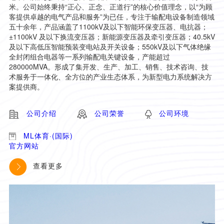
米。公司始终秉持“正心、正念、正道行”的核心价值理念，以“为顾
客提供卓越的电气产品和服务”为已任，专注于输配电设备制造领域
五十余年，产品涵盖了1100kV及以下智能环保变压器、电抗器；
±1100kV 及以下换流变压器；新能源变压器及牵引变压器；40.5kV
及以下高低压智能预装变电站及开关设备；550kV及以下气体绝缘
全封闭组合电器等一系列输配电关键设备，产能超过
280000MVA。形成了集开发、生产、加工、销售、技术咨询、技
术服务于一体化、全方位的产业生态体系，为新型电力系统解决方
案提供商。
公司荣誉
公司介绍
公司环境
ML体育·(国际)
官方网站
查看更多