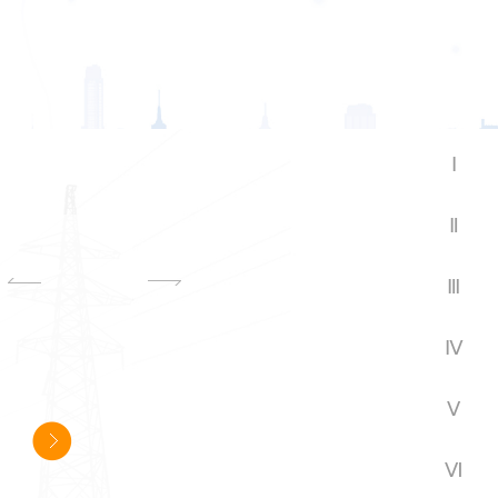
Ⅰ
Ⅱ
Ⅲ
Ⅳ
Ⅴ
Ⅵ