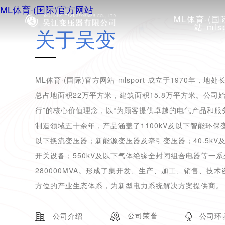
ML体育·(国际)官方网站
ML体育·(国
站-mlsp
关于吴变
ML体育·(国际)官方网站-mlsport 成立于1970年
总占地面积22万平方米，建筑面积15.8万平方米。公司
行”的核心价值理念，以“为顾客提供卓越的电气产品和服
制造领域五十余年，产品涵盖了1100kV及以下智能环保变压
以下换流变压器；新能源变压器及牵引变压器；40.5k
开关设备；550kV及以下气体绝缘全封闭组合电器等一
280000MVA。形成了集开发、生产、加工、销售、技
方位的产业生态体系，为新型电力系统解决方案提供商。
公司荣誉
公司介绍
公司环