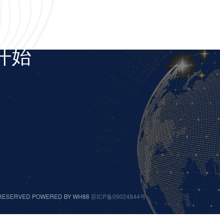
开始
S RESERVED POWERED BY WH88
苏ICP备09024844号