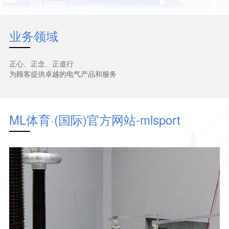
业务领域
正心、正念、正道行
为顾客提供卓越的电气产品和服务
ML体育·(国际)官方网站-mlsport