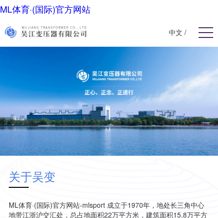
ML体育·(国际)官方网站
中文
/
关于吴变
ML体育·(国际)官方网站-mlsport 成立于1970年，地处长三角中心
地带江浙沪交汇处，总占地面积22万平方米，建筑面积15.8万平方