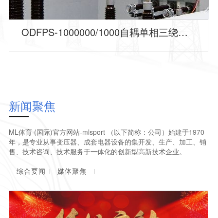
ODFPS-1000000/1000自耦单相三绕组无励磁电力变压器
新闻聚焦
ML体育·(国际)官方网站-mlsport （以下简称：公司）始建于1970
年，是专业从事变压器、成套电器设备的集开发、生产、加工、销
售、技术咨询、技术服务于一体化的创新型高新技术企业。
综合要闻
媒体聚焦