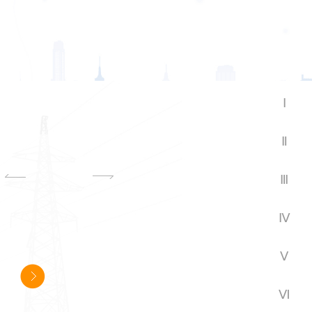
Ⅰ
Ⅱ
Ⅲ
Ⅳ
Ⅴ
Ⅵ