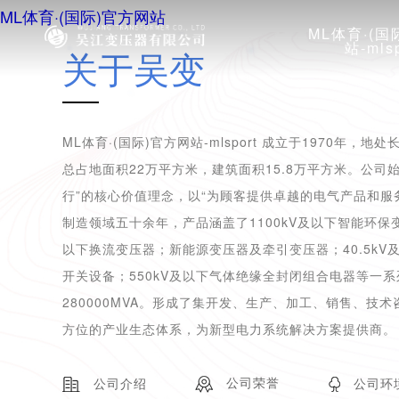
ML体育·(国际)官方网站
ML体育·(国
站-mlsp
关于吴变
ML体育·(国际)官方网站-mlsport 成立于1970年
总占地面积22万平方米，建筑面积15.8万平方米。公司
行”的核心价值理念，以“为顾客提供卓越的电气产品和服
制造领域五十余年，产品涵盖了1100kV及以下智能环保变压
以下换流变压器；新能源变压器及牵引变压器；40.5k
开关设备；550kV及以下气体绝缘全封闭组合电器等一
280000MVA。形成了集开发、生产、加工、销售、技
方位的产业生态体系，为新型电力系统解决方案提供商。
公司荣誉
公司介绍
公司环