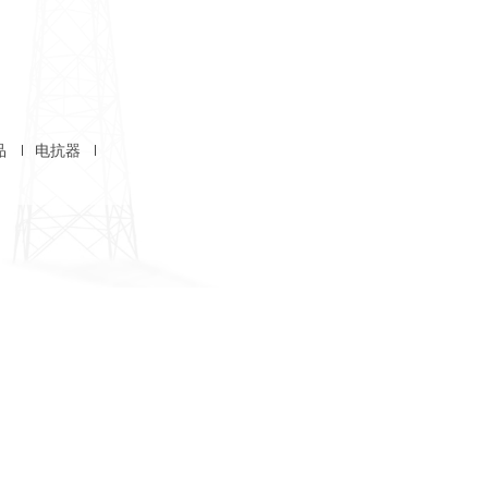
sport 和上海润育电气安装有限公司主办，上海盛通电力设计有限公司承办
馆举行。来自上海市区供电公司、上海市北供电公司、金山供电公司、
、上海市南集团、上海送变电、华东送变电和吴变集团共10支羽毛球
会友，展开了一场精彩绝伦的羽球盛宴。 本次羽毛球邀请赛在吴变集
通电力设计有限公司的精心组织下，从赛制到赛程，井然有序。本次比
金牌男子双打四个小项。 比赛期间，各代表队选手们精神抖擞、全力以
品
电抗器
，选手们时而大力扣杀，时而轻盈吊球，精湛的球技和顽强拼搏的精神
位赛、半决赛和决赛，各个单项决出了冠亚军和第三名。集团领导和其
杯和奖品。 “吴变杯”羽毛球邀请赛已连续举办五届，作为吴变集团、
的赛事，它不仅为兄弟单位羽毛球爱好者搭建了竞技平台，突出了吴变
成为吴变集团展示自己的一张活力名片。