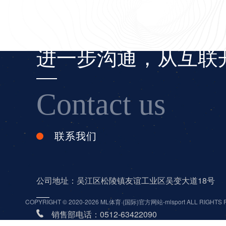
进一步沟通，从互联
Contact us
联系我们
公司地址：吴江区松陵镇友谊工业区吴变大道18号
COPYRIGHT © 2020-2026 ML体育·(国际)官方网站-mlsport ALL RIGHT
销售部电话：0512-63422090