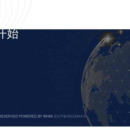
开始
S RESERVED POWERED BY WH88
苏ICP备09024844号