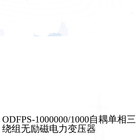
ODFPS-1000000/1000自耦单相三
绕组无励磁电力变压器