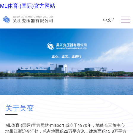
ML体育·(国际)官方网站
中文
/
关于吴变
ML体育·(国际)官方网站-mlsport 成立于1970年，地处长三角中心
地带江浙沪交汇处，总占地面积22万平方米，建筑面积15.8万平方