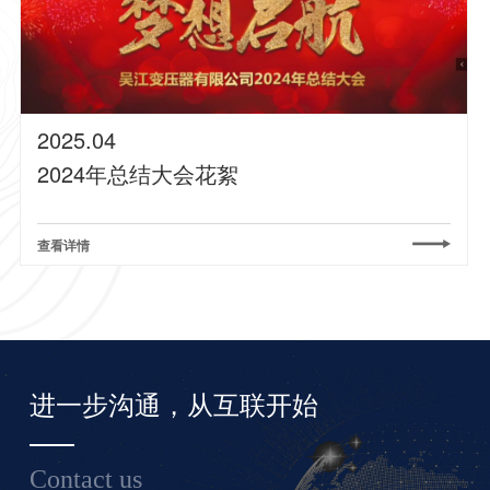
2025.04
2024年总结大会花絮
查看详情
进一步沟通，从互联开始
Contact us