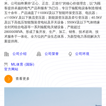
米。公司始终秉持“正心、正念、正道行”的核心价值理念，以“为顾
客提供卓越的电气产品和服务”为已任，专注于输配电设备制造领域
五十余年，产品涵盖了1100kV及以下智能环保变压器、电抗器；
±1100kV 及以下换流变压器；新能源变压器及牵引变压器；40.5kV
及以下高低压智能预装变电站及开关设备；550kV及以下气体绝缘
全封闭组合电器等一系列输配电关键设备，产能超过
280000MVA。形成了集开发、生产、加工、销售、技术咨询、技
术服务于一体化、全方位的产业生态体系，为新型电力系统解决方
案提供商。
公司荣誉
公司介绍
公司环境
ML体育·(国际)
官方网站
查看更多