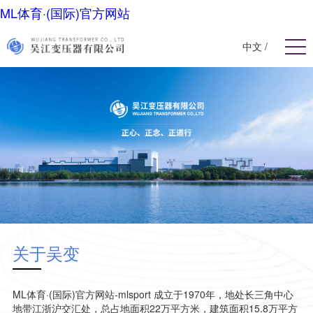
ML体育·(国际)官方网站
中文
/
关于吴变
ML体育·(国际)官方网站-mlsport 成立于1970年，地处长三角中心
地带江浙沪交汇处，总占地面积22万平方米，建筑面积15.8万平方